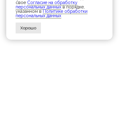
свое
Согласие на обработку
персональных данных
в порядке,
указанном в
Политике обработки
персональных данных
Хорошо
Катал
Хиты
Акции
Розы
Монобук
Сборные
Компози
Свадебн