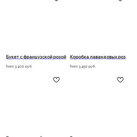
Букет с французской розой
Коробка лавандовых роз
from
3 400
руб.
from
3 450
руб.