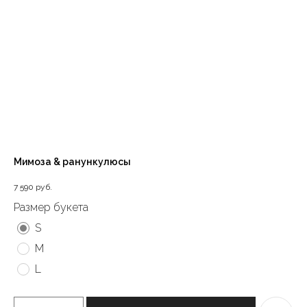
Мимоза & ранункулюсы
7 590
руб.
Размер букета
S
M
L