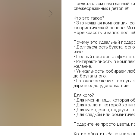
Представляем вам главный хи
свежесрезанных цветов 🌸
Что это такое?
• Это изящная композиция, с
флористической основе. Мы н
море красоты и каплю волше
Почему это идеальный подар
• Долговечность букета: осн
вазе.
• Полный восторг: эффект «в
• Интерактивность: в комплек
желание.
• Уникальность: собираем лю
до брутального.
• Готовое решение: торт упа
дарить одно удовольствие!
Для кого?
• Для именинницы, которая о
• Для коллеги, которой хотит
• Для мамы, жены, подруги – 
• Для свадьбы или романтиче
Подарите не просто цветы, 
Хотим обратить Ваше внимани