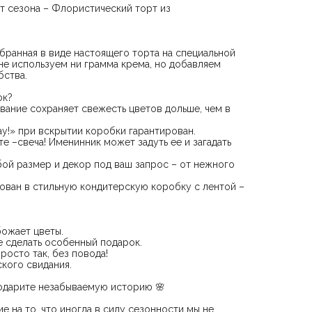
т сезона – Флористический торт из
обранная в виде настоящего торта на специальной
е используем ни грамма крема, но добавляем
бства.
ок?
ование сохраняет свежесть цветов дольше, чем в
ау!» при вскрытии коробки гарантирован.
те –свеча! Именинник может задуть ее и загадать
бой размер и декор под ваш запрос – от нежного
кован в стильную кондитерскую коробку с лентой –
божает цветы.
е сделать особенный подарок.
просто так, без повода!
ского свидания.
подарите незабываемую историю 🌸
е на то, что иногда в силу сезонности мы не