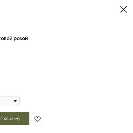
ковой розой
 в корзину