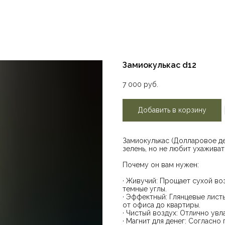
Замиокулькас d12
7 000
руб.
Добавить в корзину
Замиокулькас (Долларовое де
зелень, но не любит ухаживат
Почему он вам нужен:
· Живучий: Прощает сухой воз
темные углы.
· Эффектный: Глянцевые лист
от офиса до квартиры.
· Чистый воздух: Отлично ув
· Магнит для денег: Согласно