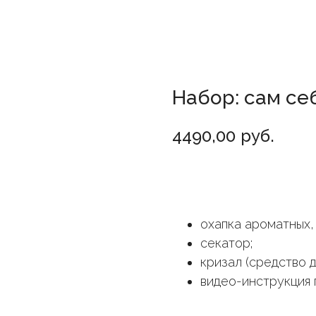
Набор: сам се
4490,00
руб.
Добавить в корзину
охапка ароматных,
секатор;
кризал (средство д
видео-инструкция 