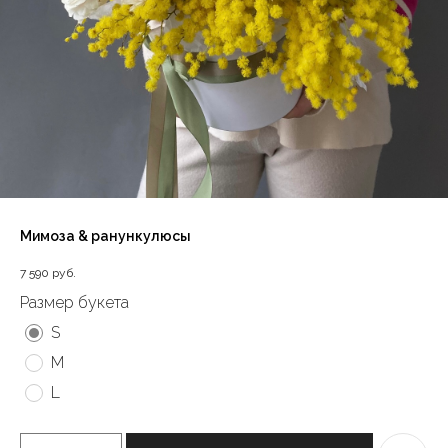
Мимоза & ранункулюсы
7 590
руб.
Размер букета
S
M
L