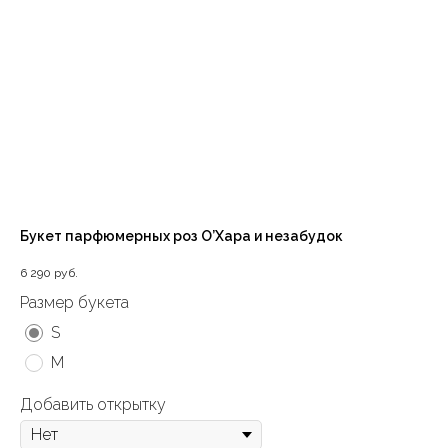
Букет парфюмерных роз О’Хара и незабудок
6 290
руб.
Размер букета
S
M
Добавить открытку