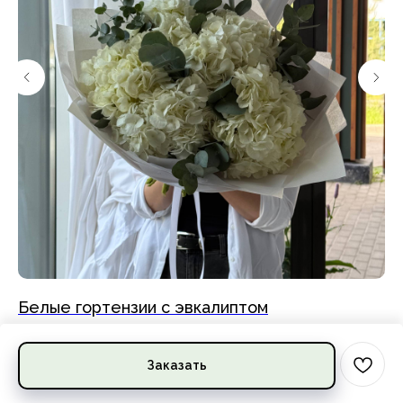
Белые гортензии с эвкалиптом
П
5 690
руб.
6
Заказать